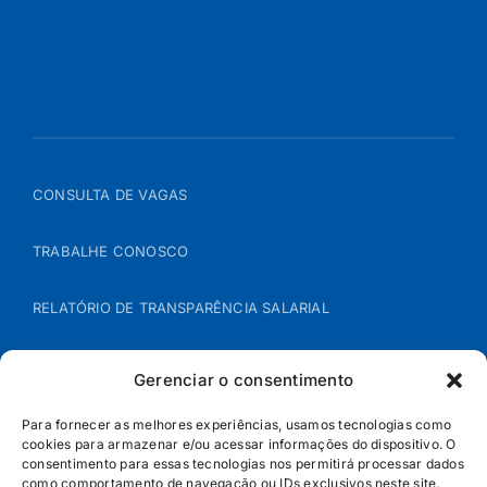
CONSULTA DE VAGAS
TRABALHE CONOSCO
RELATÓRIO DE TRANSPARÊNCIA SALARIAL
ÁREA DO REPRESENTANTE – B2B
Gerenciar o consentimento
POLÍTICA DE COOKIES
Para fornecer as melhores experiências, usamos tecnologias como
cookies para armazenar e/ou acessar informações do dispositivo. O
consentimento para essas tecnologias nos permitirá processar dados
POLÍTICA DE PRIVACIDADE
como comportamento de navegação ou IDs exclusivos neste site.