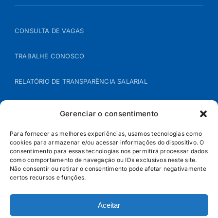
CONSULTA DE VAGAS
TRABALHE CONOSCO
RELATÓRIO DE TRANSPARÊNCIA SALARIAL
ÁREA DO REPRESENTANTE – B2B
Gerenciar o consentimento
POLÍTICA DE COOKIES
Para fornecer as melhores experiências, usamos tecnologias como
cookies para armazenar e/ou acessar informações do dispositivo. O
consentimento para essas tecnologias nos permitirá processar dados
POLÍTICA DE PRIVACIDADE
como comportamento de navegação ou IDs exclusivos neste site.
Não consentir ou retirar o consentimento pode afetar negativamente
certos recursos e funções.
Aceitar