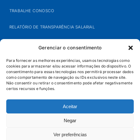
TRABALHE CONOSCO
RELATÓRIO DE TRANSPARÊNCIA SALARIAL
ÁREA DO REPRESENTANTE – B2B
Gerenciar o consentimento
POLÍTICA DE COOKIES
Para fornecer as melhores experiências, usamos tecnologias como
cookies para armazenar e/ou acessar informações do dispositivo. O
consentimento para essas tecnologias nos permitirá processar dados
POLÍTICA DE PRIVACIDADE
como comportamento de navegação ou IDs exclusivos neste site.
Não consentir ou retirar o consentimento pode afetar negativamente
certos recursos e funções.
Aceitar
Negar
Ver preferências
© Jandaia - 2026 · Todos os direitos reservados | SAC