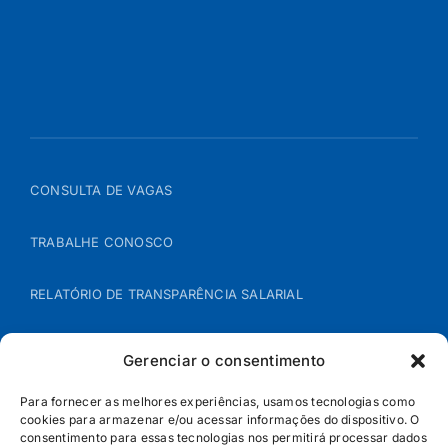
CONSULTA DE VAGAS
TRABALHE CONOSCO
RELATÓRIO DE TRANSPARÊNCIA SALARIAL
ÁREA DO REPRESENTANTE – B2B
Gerenciar o consentimento
POLÍTICA DE COOKIES
Para fornecer as melhores experiências, usamos tecnologias como
cookies para armazenar e/ou acessar informações do dispositivo. O
consentimento para essas tecnologias nos permitirá processar dados