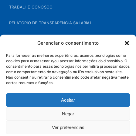
TRABALHE CONOSCO
RELATÓRIO DE TRANSPARÊNCIA SALARIAL
ÁREA DO REPRESENTANTE – B2B
Gerenciar o consentimento
POLÍTICA DE COOKIES
Para fornecer as melhores experiências, usamos tecnologias como
cookies para armazenar e/ou acessar informações do dispositivo. O
consentimento para essas tecnologias nos permitirá processar dados
POLÍTICA DE PRIVACIDADE
como comportamento de navegação ou IDs exclusivos neste site.
Não consentir ou retirar o consentimento pode afetar negativamente
certos recursos e funções.
Aceitar
Negar
Ver preferências
© Jandaia - 2026 · Todos os direitos reservados | SAC