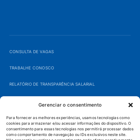
CONSULTA DE VAGAS
TRABALHE CONOSCO
RELATÓRIO DE TRANSPARÊNCIA SALARIAL
ÁREA DO REPRESENTANTE – B2B
Gerenciar o consentimento
POLÍTICA DE COOKIES
Para fornecer as melhores experiências, usamos tecnologias como
cookies para armazenar e/ou acessar informações do dispositivo. O
consentimento para essas tecnologias nos permitirá processar dados
POLÍTICA DE PRIVACIDADE
como comportamento de navegação ou IDs exclusivos neste site.