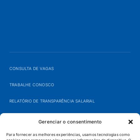
CONSULTA DE VAGAS
TRABALHE CONOSCO
RELATÓRIO DE TRANSPARÊNCIA SALARIAL
ÁREA DO REPRESENTANTE – B2B
Gerenciar o consentimento
POLÍTICA DE COOKIES
Para fornecer as melhores experiências, usamos tecnologias como