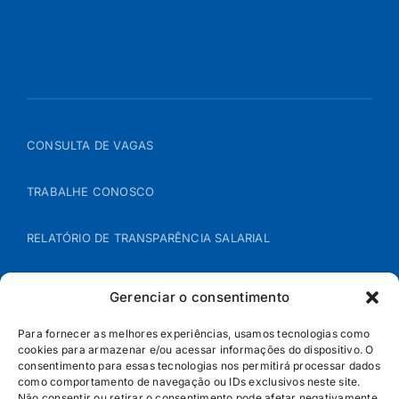
CONSULTA DE VAGAS
TRABALHE CONOSCO
RELATÓRIO DE TRANSPARÊNCIA SALARIAL
ÁREA DO REPRESENTANTE – B2B
Gerenciar o consentimento
POLÍTICA DE COOKIES
Para fornecer as melhores experiências, usamos tecnologias como
cookies para armazenar e/ou acessar informações do dispositivo. O
consentimento para essas tecnologias nos permitirá processar dados
POLÍTICA DE PRIVACIDADE
como comportamento de navegação ou IDs exclusivos neste site.
Não consentir ou retirar o consentimento pode afetar negativamente