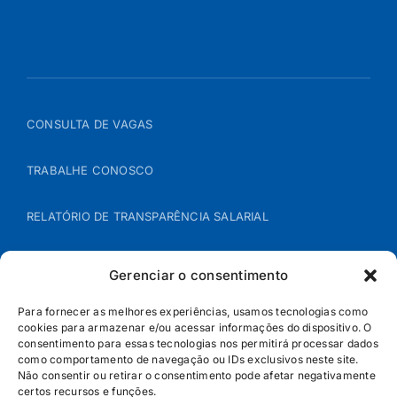
CONSULTA DE VAGAS
TRABALHE CONOSCO
RELATÓRIO DE TRANSPARÊNCIA SALARIAL
ÁREA DO REPRESENTANTE – B2B
Gerenciar o consentimento
POLÍTICA DE COOKIES
Para fornecer as melhores experiências, usamos tecnologias como
cookies para armazenar e/ou acessar informações do dispositivo. O
consentimento para essas tecnologias nos permitirá processar dados
POLÍTICA DE PRIVACIDADE
como comportamento de navegação ou IDs exclusivos neste site.
Não consentir ou retirar o consentimento pode afetar negativamente
certos recursos e funções.