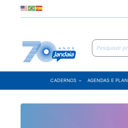
Skip
to
content
Pesquisar
produtos
CADERNOS
AGENDAS E PLA