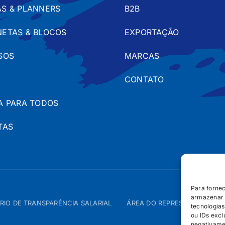
S & PLANNERS
B2B
ETAS & BLOCOS
EXPORTAÇÃO
SOS
MARCAS
CONTATO
A PARA TODOS
TAS
Para forne
armazenar 
RIO DE TRANSPARÊNCIA SALARIAL
ÁREA DO REPRESENTANTE – 
tecnologia
ou IDs excl
negativame