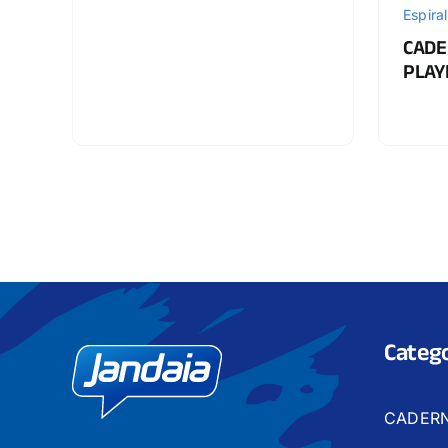
Espiral
CADE
PLAY
Catego
CADER