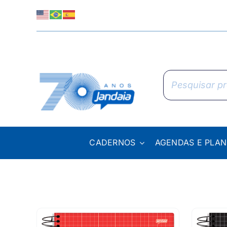
Skip
to
content
Pesquisar
produtos
CADERNOS
AGENDAS E PLA