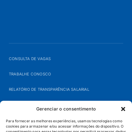
CONSULTA DE VAGAS
TRABALHE CONOSCO
RELATÓRIO DE TRANSPARÊNCIA SALARIAL
ÁREA DO REPRESENTANTE – B2B
Gerenciar o consentimento
POLÍTICA DE COOKIES
Para fornecer as melhores experiências, usamos tecnologias como
cookies para armazenar e/ou acessar informações do dispositivo. O
consentimento para essas tecnologias nos permitirá processar dados