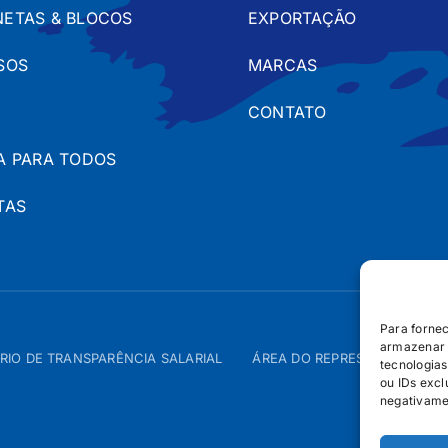
ETAS & BLOCOS
EXPORTAÇÃO
SOS
MARCAS
CONTATO
A PARA TODOS
TAS
Para forne
armazenar 
RIO DE TRANSPARÊNCIA SALARIAL
ÁREA DO REPRESENTANTE – 
tecnologia
ou IDs excl
negativame