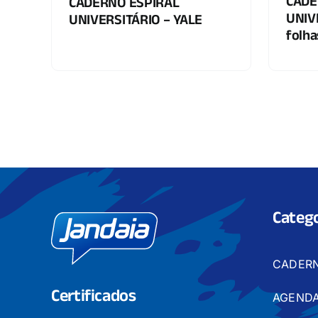
CADE
CADERNO ESPIRAL
UNIV
UNIVERSITÁRIO – YALE
folha
Catego
CADER
Certificados
AGENDA