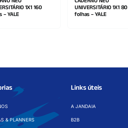
RNO NEO
CADERNO NEO
ERSITÁRIO 1X1 160
UNIVERSITÁRIO 1X1 80
s – YALE
folhas – YALE
rias
Links úteis
NOS
A JANDAIA
S & PLANNERS
B2B