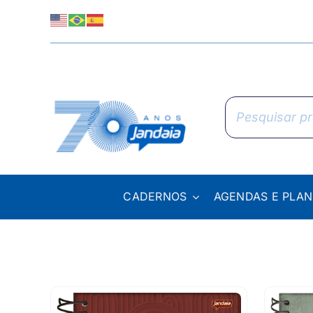
Skip
to
content
Pesquisar
produtos
CADERNOS
AGENDAS E PLA