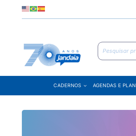
Skip
to
content
Pesquisar
produtos
CADERNOS
AGENDAS E PLA