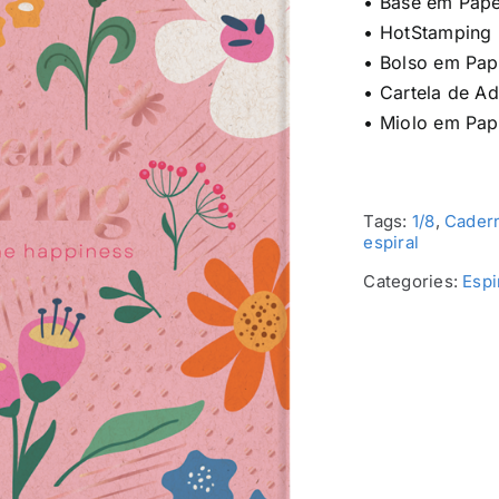
• Base em Pape
• HotStamping
• Bolso em Pap
• Cartela de A
• Miolo em Pap
Tags:
1/8
,
Cadern
espiral
Categories:
Espi