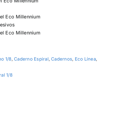
l Eco Millennium
el Eco Millennium
desivos
el Eco Millennium
o 1/8
,
Caderno Espiral
,
Cadernos
,
Eco Línea
,
ral 1/8