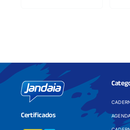
Catego
CADER
Certificados
AGENDA
CADERN