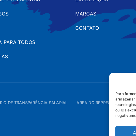
SOS
MARCAS
CONTATO
A PARA TODOS
TAS
Para forne
armazenar 
RIO DE TRANSPARÊNCIA SALARIAL
ÁREA DO REPRESENTANTE – 
tecnologia
ou IDs excl
negativame
A