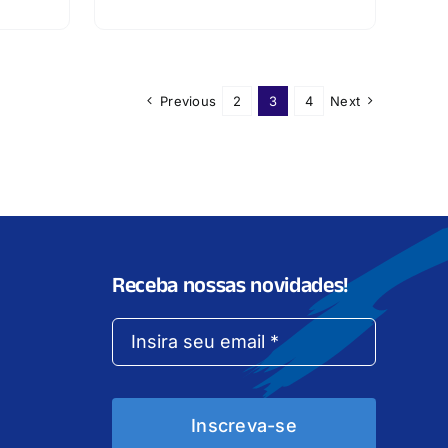
Previous
2
3
4
Next
Receba nossas novidades!
Inscreva-se