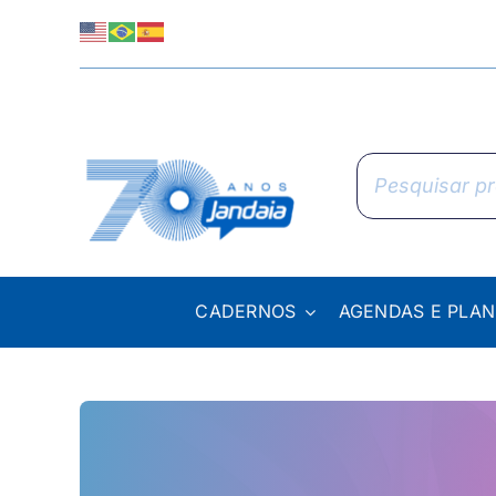
Skip
to
content
Pesquisar
produtos
CADERNOS
AGENDAS E PLA