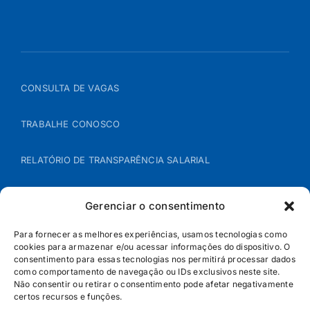
CONSULTA DE VAGAS
TRABALHE CONOSCO
RELATÓRIO DE TRANSPARÊNCIA SALARIAL
ÁREA DO REPRESENTANTE – B2B
Gerenciar o consentimento
POLÍTICA DE COOKIES
Para fornecer as melhores experiências, usamos tecnologias como
cookies para armazenar e/ou acessar informações do dispositivo. O
consentimento para essas tecnologias nos permitirá processar dados
POLÍTICA DE PRIVACIDADE
como comportamento de navegação ou IDs exclusivos neste site.
Não consentir ou retirar o consentimento pode afetar negativamente
certos recursos e funções.