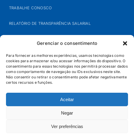
TRABALHE CONOSCO
RELATÓRIO DE TRANSPARÊNCIA SALARIAL
ÁREA DO REPRESENTANTE – B2B
Gerenciar o consentimento
POLÍTICA DE COOKIES
Para fornecer as melhores experiências, usamos tecnologias como
cookies para armazenar e/ou acessar informações do dispositivo. O
consentimento para essas tecnologias nos permitirá processar dados
POLÍTICA DE PRIVACIDADE
como comportamento de navegação ou IDs exclusivos neste site.
Não consentir ou retirar o consentimento pode afetar negativamente
certos recursos e funções.
Aceitar
Negar
Ver preferências
© Jandaia - 2026 · Todos os direitos reservados | SAC