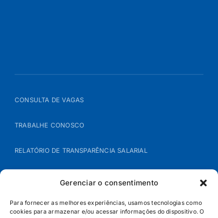
CONSULTA DE VAGAS
TRABALHE CONOSCO
RELATÓRIO DE TRANSPARÊNCIA SALARIAL
ÁREA DO REPRESENTANTE – B2B
Gerenciar o consentimento
POLÍTICA DE COOKIES
Para fornecer as melhores experiências, usamos tecnologias como
cookies para armazenar e/ou acessar informações do dispositivo. O