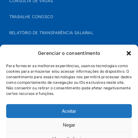
CONSULTA DE VAGAS
TRABALHE CONOSCO
RELATÓRIO DE TRANSPARÊNCIA SALARIAL
ÁREA DO REPRESENTANTE – B2B
Gerenciar o consentimento
POLÍTICA DE COOKIES
Para fornecer as melhores experiências, usamos tecnologias como
cookies para armazenar e/ou acessar informações do dispositivo. O
consentimento para essas tecnologias nos permitirá processar dados
POLÍTICA DE PRIVACIDADE
como comportamento de navegação ou IDs exclusivos neste site.
Não consentir ou retirar o consentimento pode afetar negativamente
certos recursos e funções.
Aceitar
Negar