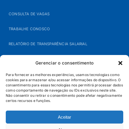
CONSULTA DE VAGAS
TRABALHE CONOSCO
RELATÓRIO DE TRANSPARÊNCIA SALARIAL
ÁREA DO REPRESENTANTE – B2B
Gerenciar o consentimento
POLÍTICA DE COOKIES
Para fornecer as melhores experiências, usamos tecnologias como
cookies para armazenar e/ou acessar informações do dispositivo. O
consentimento para essas tecnologias nos permitirá processar dados
POLÍTICA DE PRIVACIDADE
como comportamento de navegação ou IDs exclusivos neste site.
Não consentir ou retirar o consentimento pode afetar negativamente
certos recursos e funções.
Aceitar