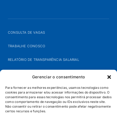
CONSULTA DE VAGAS
TRABALHE CONOSCO
RELATÓRIO DE TRANSPARÊNCIA SALARIAL
ÁREA DO REPRESENTANTE – B2B
Gerenciar o consentimento
POLÍTICA DE COOKIES
Para fornecer as melhores experiências, usamos tecnologias como
cookies para armazenar e/ou acessar informações do dispositivo. O
consentimento para essas tecnologias nos permitirá processar dados
POLÍTICA DE PRIVACIDADE
como comportamento de navegação ou IDs exclusivos neste site.
Não consentir ou retirar o consentimento pode afetar negativamente
certos recursos e funções.