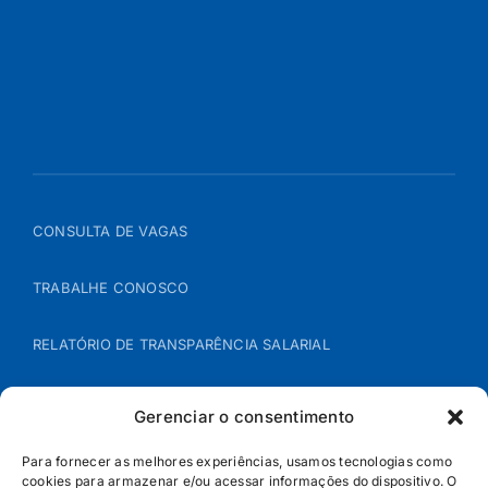
CONSULTA DE VAGAS
TRABALHE CONOSCO
RELATÓRIO DE TRANSPARÊNCIA SALARIAL
ÁREA DO REPRESENTANTE – B2B
Gerenciar o consentimento
POLÍTICA DE COOKIES
Para fornecer as melhores experiências, usamos tecnologias como
cookies para armazenar e/ou acessar informações do dispositivo. O