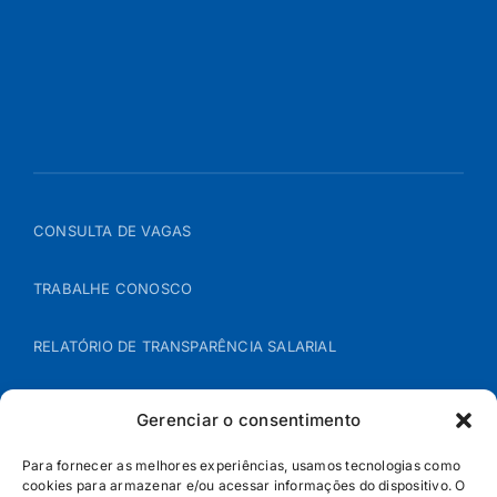
CONSULTA DE VAGAS
TRABALHE CONOSCO
RELATÓRIO DE TRANSPARÊNCIA SALARIAL
ÁREA DO REPRESENTANTE – B2B
Gerenciar o consentimento
POLÍTICA DE COOKIES
Para fornecer as melhores experiências, usamos tecnologias como
cookies para armazenar e/ou acessar informações do dispositivo. O