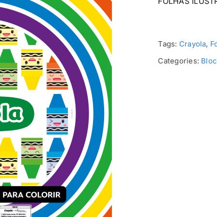
FOLHAS ILUST
Tags:
Crayola
,
F
Categories:
Bloc