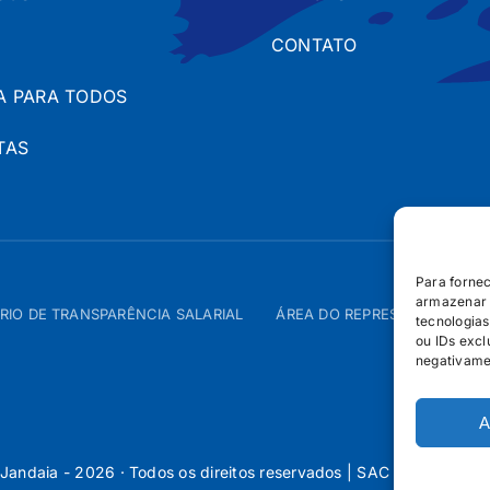
CONTATO
A PARA TODOS
TAS
Para forne
armazenar 
RIO DE TRANSPARÊNCIA SALARIAL
ÁREA DO REPRESENTANTE – 
tecnologia
ou IDs excl
negativame
A
Jandaia - 2026 · Todos os direitos reservados | SAC 0800 160 5