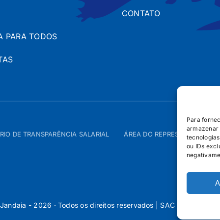
CONTATO
A PARA TODOS
TAS
Para forne
armazenar 
RIO DE TRANSPARÊNCIA SALARIAL
ÁREA DO REPRESENTANTE – 
tecnologia
ou IDs excl
negativame
A
Jandaia - 2026 · Todos os direitos reservados | SAC 0800 160 5