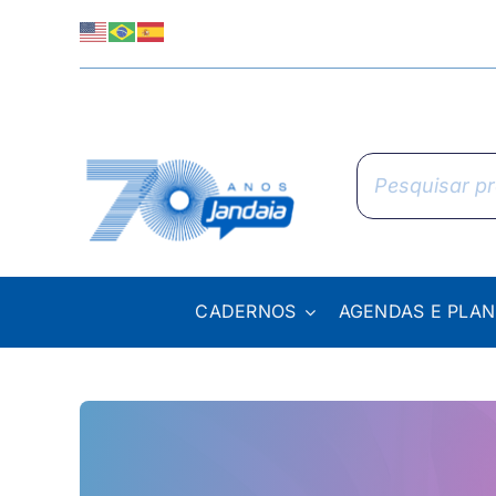
Skip
to
content
Pesquisar
produtos
CADERNOS
AGENDAS E PLA