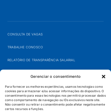
CONSULTA DE VAGAS
TRABALHE CONOSCO
RELATÓRIO DE TRANSPARÊNCIA SALARIAL
ÁREA DO REPRESENTANTE – B2B
Gerenciar o consentimento
POLÍTICA DE COOKIES
Para fornecer as melhores experiências, usamos tecnologias como
cookies para armazenar e/ou acessar informações do dispositivo. O
consentimento para essas tecnologias nos permitirá processar dados
POLÍTICA DE PRIVACIDADE
como comportamento de navegação ou IDs exclusivos neste site.
Não consentir ou retirar o consentimento pode afetar negativamente
certos recursos e funções.