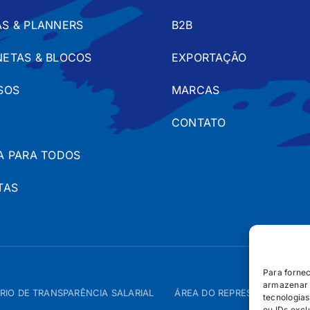
S & PLANNERS
B2B
ETAS & BLOCOS
EXPORTAÇÃO
SOS
MARCAS
CONTATO
A PARA TODOS
TAS
Para forne
armazenar 
RIO DE TRANSPARÊNCIA SALARIAL
ÁREA DO REPRESENTANTE – 
tecnologia
ou IDs excl