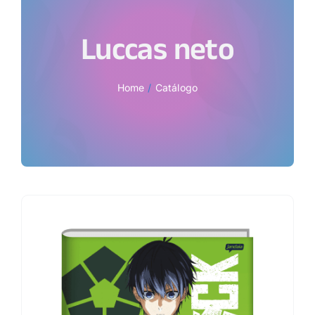
Luccas neto
Home
Catálogo