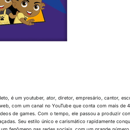
, é um youtuber, ator, diretor, empresário, cantor, escrit
a web, com um canal no YouTube que conta com mais de 4
ídeos de games. Com o tempo, ele passou a produzir cont
açadas. Seu estilo único e carismático rapidamente conq
 um fenômeno nas redes sociais, com um grande número d