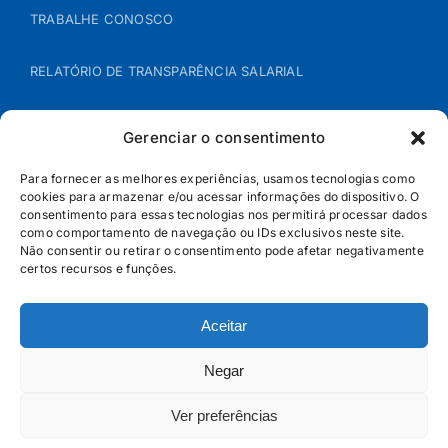
TRABALHE CONOSCO
RELATÓRIO DE TRANSPARÊNCIA SALARIAL
ÁREA DO REPRESENTANTE – B2B
Gerenciar o consentimento
POLÍTICA DE COOKIES
Para fornecer as melhores experiências, usamos tecnologias como
cookies para armazenar e/ou acessar informações do dispositivo. O
consentimento para essas tecnologias nos permitirá processar dados
POLÍTICA DE PRIVACIDADE
como comportamento de navegação ou IDs exclusivos neste site.
Não consentir ou retirar o consentimento pode afetar negativamente
certos recursos e funções.
Aceitar
Negar
Ver preferências
© Jandaia - 2026 · Todos os direitos reservados | SAC