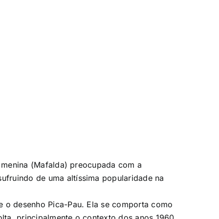
ma menina (Mafalda) preocupada com a
ufruindo de uma altíssima popularidade na
 e o desenho Pica-Pau. Ela se comporta como
lta, principalmente o contexto dos anos 1960