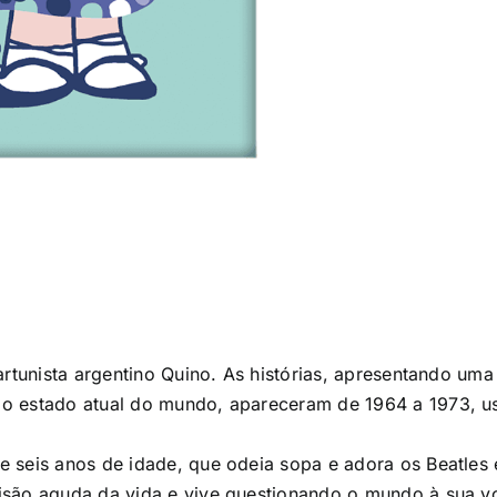
cartunista argentino Quino. As histórias, apresentando u
o estado atual do mundo, apareceram de 1964 a 1973, us
e seis anos de idade, que odeia sopa e adora os Beatles
isão aguda da vida e vive questionando o mundo à sua vo