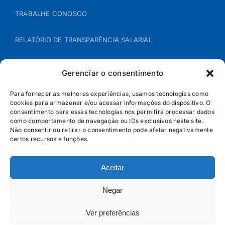
TRABALHE CONOSCO
RELATÓRIO DE TRANSPARÊNCIA SALARIAL
ÁREA DO REPRESENTANTE – B2B
Gerenciar o consentimento
POLÍTICA DE COOKIES
Para fornecer as melhores experiências, usamos tecnologias como
cookies para armazenar e/ou acessar informações do dispositivo. O
consentimento para essas tecnologias nos permitirá processar dados
POLÍTICA DE PRIVACIDADE
como comportamento de navegação ou IDs exclusivos neste site.
Não consentir ou retirar o consentimento pode afetar negativamente
certos recursos e funções.
Aceitar
Negar
Ver preferências
© Jandaia - 2026 · Todos os direitos reservados | SAC