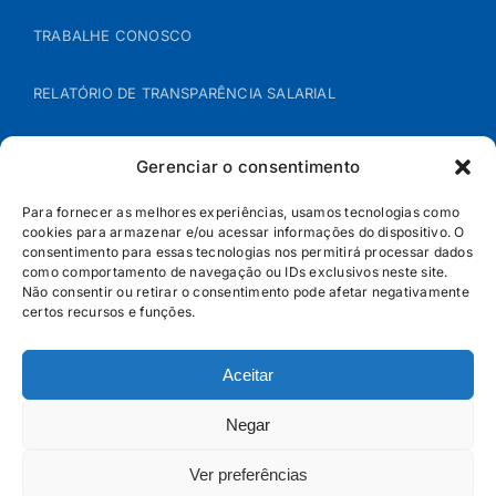
TRABALHE CONOSCO
RELATÓRIO DE TRANSPARÊNCIA SALARIAL
ÁREA DO REPRESENTANTE – B2B
Gerenciar o consentimento
POLÍTICA DE COOKIES
Para fornecer as melhores experiências, usamos tecnologias como
cookies para armazenar e/ou acessar informações do dispositivo. O
consentimento para essas tecnologias nos permitirá processar dados
POLÍTICA DE PRIVACIDADE
como comportamento de navegação ou IDs exclusivos neste site.
Não consentir ou retirar o consentimento pode afetar negativamente
certos recursos e funções.
Aceitar
Negar
Ver preferências
© Jandaia - 2026 · Todos os direitos reservados | SAC