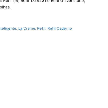
 Refil 1/4, Refil 172×231 e Refil Universitário,
olhas.
teligente
,
La Creme
,
Refil
,
Refil Caderno
l