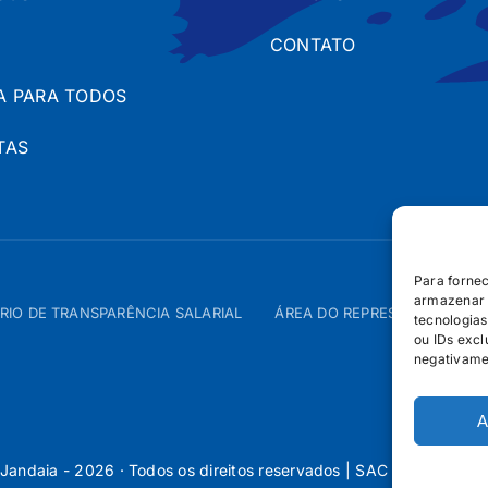
CONTATO
A PARA TODOS
TAS
Para forne
armazenar 
RIO DE TRANSPARÊNCIA SALARIAL
ÁREA DO REPRESENTANTE – 
tecnologia
ou IDs excl
negativame
A
Jandaia - 2026 · Todos os direitos reservados | SAC 0800 160 5