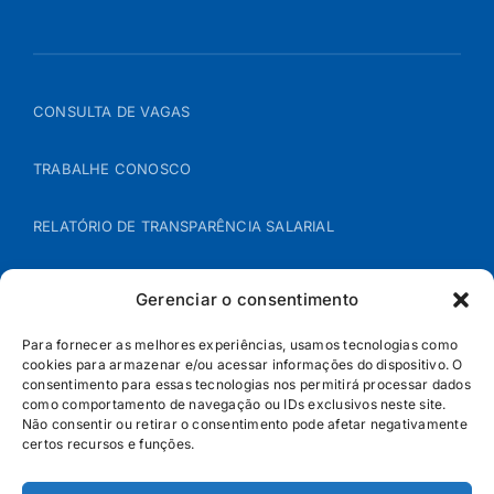
CONSULTA DE VAGAS
TRABALHE CONOSCO
RELATÓRIO DE TRANSPARÊNCIA SALARIAL
ÁREA DO REPRESENTANTE – B2B
Gerenciar o consentimento
POLÍTICA DE COOKIES
Para fornecer as melhores experiências, usamos tecnologias como
cookies para armazenar e/ou acessar informações do dispositivo. O
consentimento para essas tecnologias nos permitirá processar dados
POLÍTICA DE PRIVACIDADE
como comportamento de navegação ou IDs exclusivos neste site.
Não consentir ou retirar o consentimento pode afetar negativamente
certos recursos e funções.