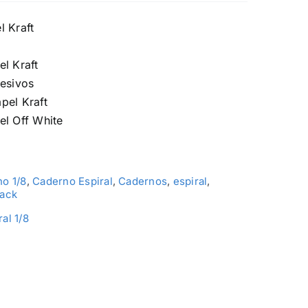
l Kraft
l Kraft
desivos
pel Kraft
el Off White
o 1/8
,
Caderno Espiral
,
Cadernos
,
espiral
,
lack
ral 1/8