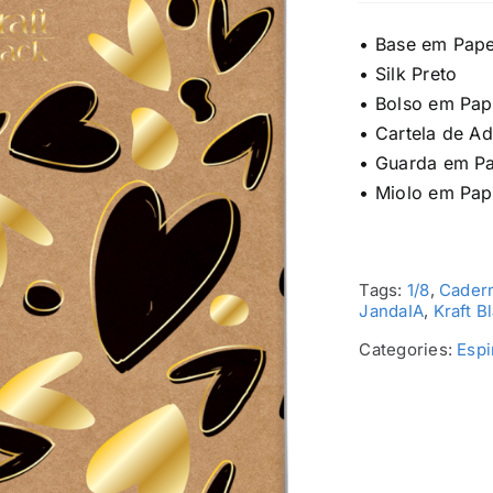
• Base em Pape
• Silk Preto
• Bolso em Pape
• Cartela de A
• Guarda em Pa
• Miolo em Pap
Tags:
1/8
,
Cadern
JandaIA
,
Kraft B
Categories:
Espi