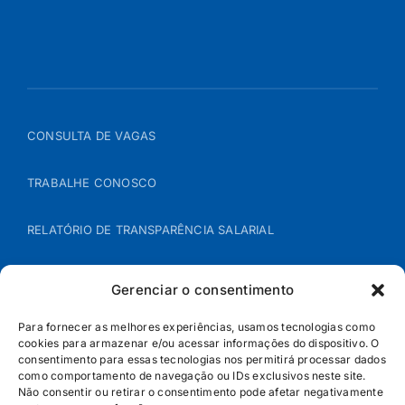
CONSULTA DE VAGAS
TRABALHE CONOSCO
RELATÓRIO DE TRANSPARÊNCIA SALARIAL
ÁREA DO REPRESENTANTE – B2B
Gerenciar o consentimento
POLÍTICA DE COOKIES
Para fornecer as melhores experiências, usamos tecnologias como
cookies para armazenar e/ou acessar informações do dispositivo. O
consentimento para essas tecnologias nos permitirá processar dados
POLÍTICA DE PRIVACIDADE
como comportamento de navegação ou IDs exclusivos neste site.
Não consentir ou retirar o consentimento pode afetar negativamente