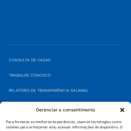
CONSULTA DE VAGAS
TRABALHE CONOSCO
RELATÓRIO DE TRANSPARÊNCIA SALARIAL
ÁREA DO REPRESENTANTE – B2B
Gerenciar o consentimento
POLÍTICA DE COOKIES
Para fornecer as melhores experiências, usamos tecnologias como
cookies para armazenar e/ou acessar informações do dispositivo. O