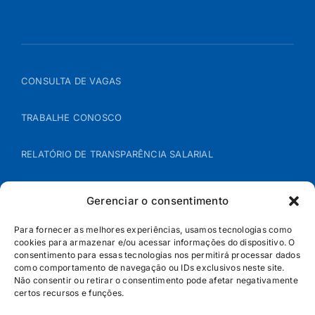
CONSULTA DE VAGAS
TRABALHE CONOSCO
RELATÓRIO DE TRANSPARÊNCIA SALARIAL
ÁREA DO REPRESENTANTE – B2B
Gerenciar o consentimento
POLÍTICA DE COOKIES
Para fornecer as melhores experiências, usamos tecnologias como
cookies para armazenar e/ou acessar informações do dispositivo. O
consentimento para essas tecnologias nos permitirá processar dados
POLÍTICA DE PRIVACIDADE
como comportamento de navegação ou IDs exclusivos neste site.
Não consentir ou retirar o consentimento pode afetar negativamente
certos recursos e funções.