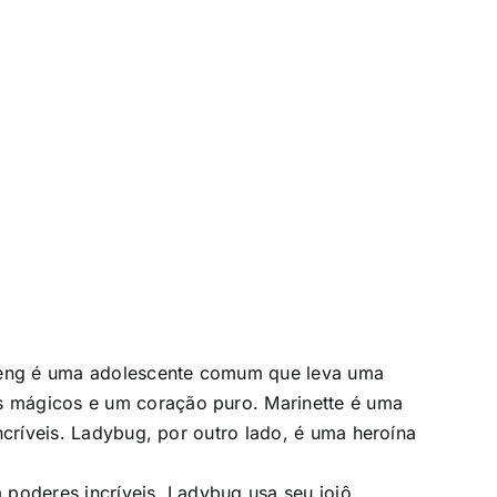
heng é uma adolescente comum que leva uma
s mágicos e um coração puro. Marinette é uma
ncríveis. Ladybug, por outro lado, é uma heroína
 poderes incríveis. Ladybug usa seu ioiô