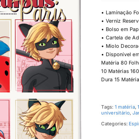
• Laminação F
• Verniz Reser
• Bolso em Pap
• Cartela de A
• Miolo Decor
• Disponível em
Matéria 80 Folh
10 Matérias 160
Dura 15 Matéria
Tags:
1 matéria
,
universitário
,
Ja
Categories:
Espi