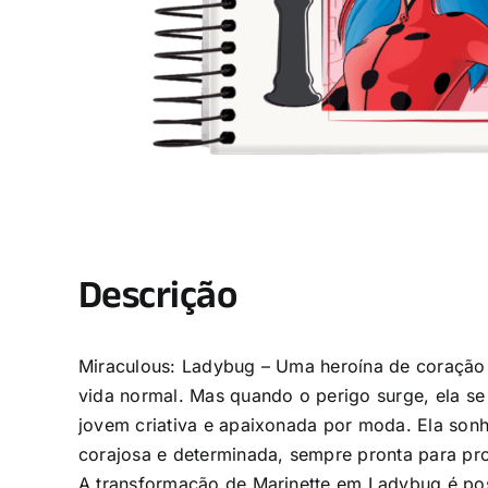
Descrição
Miraculous: Ladybug – Uma heroína de coração
vida normal. Mas quando o perigo surge, ela 
jovem criativa e apaixonada por moda. Ela sonha
corajosa e determinada, sempre pronta para pro
A transformação de Marinette em Ladybug é poss