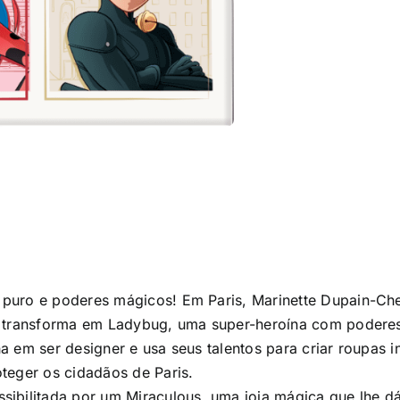
 puro e poderes mágicos! Em Paris, Marinette Dupain-C
se transforma em Ladybug, uma super-heroína com podere
 em ser designer e usa seus talentos para criar roupas i
teger os cidadãos de Paris.
ibilitada por um Miraculous, uma joia mágica que lhe dá