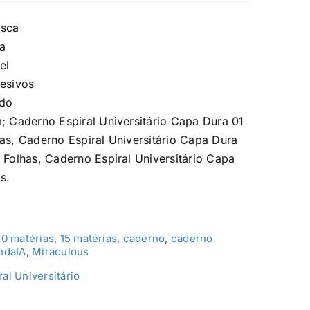
osca
va
el
desivos
ado
; Caderno Espiral Universitário Capa Dura 01
as, Caderno Espiral Universitário Capa Dura
 Folhas, Caderno Espiral Universitário Capa
s.
10 matérias
,
15 matérias
,
caderno
,
caderno
ndaIA
,
Miraculous
ral Universitário