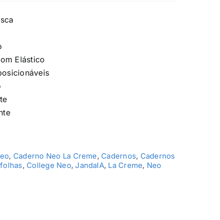
osca
o
om Elástico
posicionáveis
o
te
nte
Neo
,
Caderno Neo La Creme
,
Cadernos
,
Cadernos
 folhas
,
College Neo
,
JandaIA
,
La Creme
,
Neo