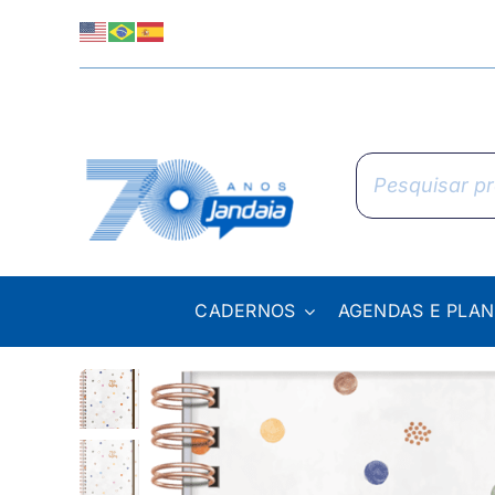
Skip
to
content
Pesquisar
produtos
CADERNOS
AGENDAS E PLA