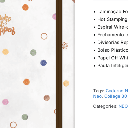
• Laminação F
• Hot Stamping
• Espiral Wire-
• Fechamento c
• Divisórias Re
• Bolso Plástic
• Papel Off Whi
• Pauta Intelige
Tags:
Caderno 
Neo
,
College 80
Categories:
NEO