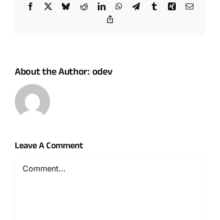
Facebook
X
Bluesky
Reddit
LinkedIn
WhatsApp
Telegram
Tumblr
Xing
Email
Copy
Link
About the Author:
odev
Leave A Comment
Comment