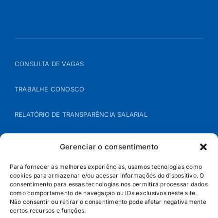
CONSULTA DE VAGAS
TRABALHE CONOSCO
RELATÓRIO DE TRANSPARÊNCIA SALARIAL
ÁREA DO REPRESENTANTE – B2B
Gerenciar o consentimento
POLÍTICA DE COOKIES
Para fornecer as melhores experiências, usamos tecnologias como
cookies para armazenar e/ou acessar informações do dispositivo. O
consentimento para essas tecnologias nos permitirá processar dados
POLÍTICA DE PRIVACIDADE
como comportamento de navegação ou IDs exclusivos neste site.
Não consentir ou retirar o consentimento pode afetar negativamente
certos recursos e funções.