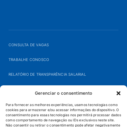
CONSULTA DE VAGAS
TRABALHE CONOSCO
RELATÓRIO DE TRANSPARÊNCIA SALARIAL
ÁREA DO REPRESENTANTE – B2B
Gerenciar o consentimento
POLÍTICA DE COOKIES
Para fornecer as melhores experiências, usamos tecnologias como
cookies para armazenar e/ou acessar informações do dispositivo. O
consentimento para essas tecnologias nos permitirá processar dados
POLÍTICA DE PRIVACIDADE
como comportamento de navegação ou IDs exclusivos neste site.
Não consentir ou retirar o consentimento pode afetar negativamente