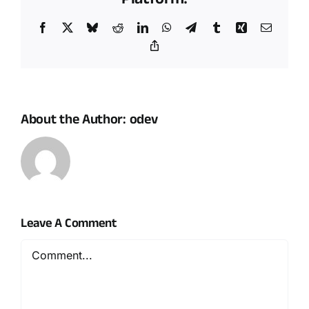
Platform!
Facebook
X
Bluesky
Reddit
LinkedIn
WhatsApp
Telegram
Tumblr
Xing
Email
Copy
Link
About the Author:
odev
Leave A Comment
Comment