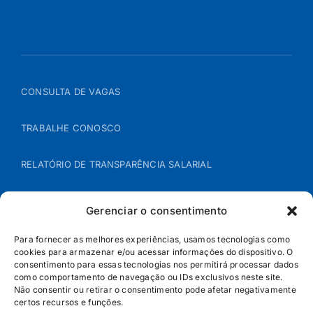
CONSULTA DE VAGAS
TRABALHE CONOSCO
RELATÓRIO DE TRANSPARÊNCIA SALARIAL
ÁREA DO REPRESENTANTE – B2B
Gerenciar o consentimento
POLÍTICA DE COOKIES
Para fornecer as melhores experiências, usamos tecnologias como
cookies para armazenar e/ou acessar informações do dispositivo. O
consentimento para essas tecnologias nos permitirá processar dados
POLÍTICA DE PRIVACIDADE
como comportamento de navegação ou IDs exclusivos neste site.
Não consentir ou retirar o consentimento pode afetar negativamente
certos recursos e funções.