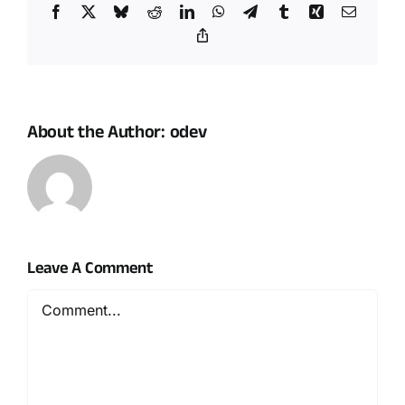
Facebook
X
Bluesky
Reddit
LinkedIn
WhatsApp
Telegram
Tumblr
Xing
Email
Copy
Link
About the Author:
odev
Leave A Comment
Comment