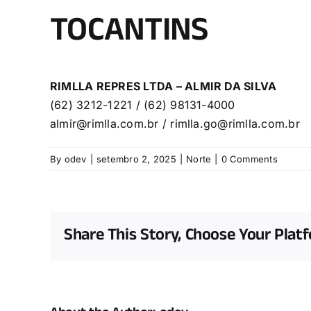
TOCANTINS
RIMLLA REPRES LTDA – ALMIR DA SILVA
(62) 3212-1221 / (62) 98131-4000
almir@rimlla.com.br
/
rimlla.go@rimlla.com.br
By
odev
|
setembro 2, 2025
|
Norte
|
0 Comments
Share This Story, Choose Your Plat