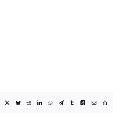
Facebook
X
Bluesky
Reddit
LinkedIn
WhatsApp
Telegram
Tumblr
Xing
Email
Copy
Link