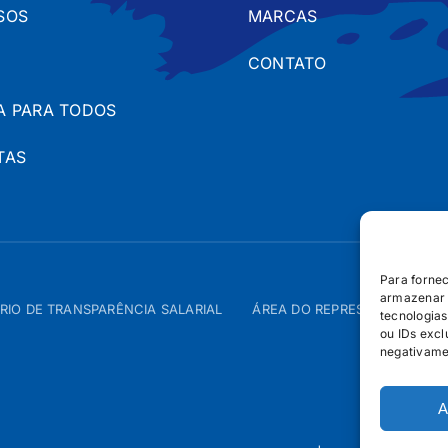
SOS
MARCAS
CONTATO
A PARA TODOS
TAS
Para forne
armazenar 
RIO DE TRANSPARÊNCIA SALARIAL
ÁREA DO REPRESENTANTE – 
tecnologia
ou IDs excl
negativame
A