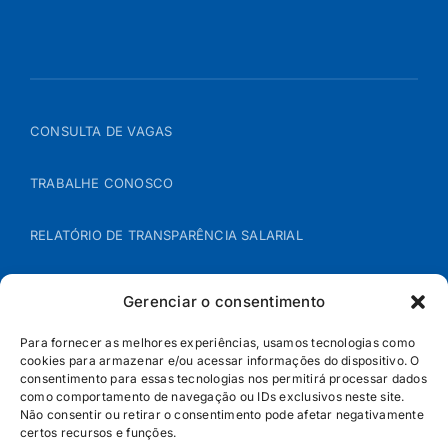
CONSULTA DE VAGAS
TRABALHE CONOSCO
RELATÓRIO DE TRANSPARÊNCIA SALARIAL
ÁREA DO REPRESENTANTE – B2B
Gerenciar o consentimento
POLÍTICA DE COOKIES
Para fornecer as melhores experiências, usamos tecnologias como
cookies para armazenar e/ou acessar informações do dispositivo. O
consentimento para essas tecnologias nos permitirá processar dados
POLÍTICA DE PRIVACIDADE
como comportamento de navegação ou IDs exclusivos neste site.
Não consentir ou retirar o consentimento pode afetar negativamente
certos recursos e funções.