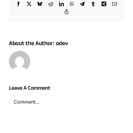
Facebook
X
Bluesky
Reddit
LinkedIn
WhatsApp
Telegram
Tumblr
Xing
Email
Copy
Link
About the Author:
odev
Leave A Comment
Comment